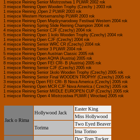
1 miejsce Reining Senior Mistrzostwa 1 PLWiR 2002 rok
3 miejsce Reining Open Wooden Trophy (Czechy ) 2003 rok
1 miejsce Reining „Open 2 PLWiR 2003 rok
1 miejsce Western Horsemanship PLWiR 2003 rok
1 miejsce Reining Open Międzynarodowy Festiwal Western 2004 rok
1 miejsce Reining Spring Slide Reining Champion 2004 rok
4 miejsce Reining Senior CJF (Czechy) 2004 rok
5 miejsce Reining Open 1 kolo Wooden Trophy (Czechy) 2004 rok
1 miejsce Reining Open CJF (Czechy) 2004 rok
4 miejsce Reining Senior WRC CR (Czechy) 2004 rok
1 miejsce Reining Senior 3 PLWiR 2004 rok
5 miejsce Reining Open Austrian Classic 2005 rok
5 miejsce Reining Open AQHA (Austria) 2005 rok
8 miejsce Reining Open FEI CRI- B (Austria) 2005 rok
1 miejsce Reining Senior CJF (Czechy) 2005 rok
1 miejsce Reining Senior 1kolo Wooden Trophy (Czechy) 2005 rok
1 miejsce Reining Senior Final WOODEN TROPHY (Czechy) 2005 rok
3 miejsce Rening Open FEI CRI- B Nova America (Czechy) 2005 rok
2 miejsce Reining Open MCR CJF Nova America ( Czechy) 2005 rok
1 miejsce Reining Senior MIIDLE EUROPEN CUP (Czechy) 2005 rok
1 miejsce Reining Open 4 Mistrzostwa PLWiR ( Wrocław) 2005 rok
Easter King
Hollywood Jack
Miss Hollywood
Jack o Rima
Two Eyed Beaver
Torima
Ima Torino
Doc Tom Tucker