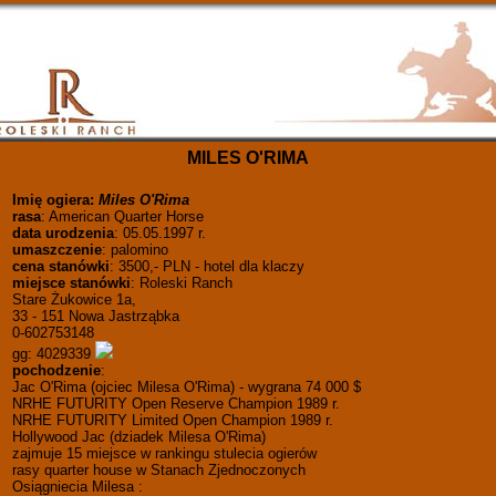
MILES O'RIMA
Imię ogiera:
Miles O'Rima
rasa
: American Quarter Horse
data urodzenia
: 05.05.1997 r.
umaszczenie
: palomino
cena stanówki
: 3500,- PLN - hotel dla klaczy
miejsce stanówki
: Roleski Ranch
Stare Żukowice 1a,
33 - 151 Nowa Jastrząbka
0-602753148
gg: 4029339
pochodzenie
:
Jac O'Rima (ojciec Milesa O'Rima) - wygrana 74 000 $
NRHE FUTURITY Open Reserve Champion 1989 r.
NRHE FUTURITY Limited Open Champion 1989 r.
Hollywood Jac (dziadek Milesa O'Rima)
zajmuje 15 miejsce w rankingu stulecia ogierów
rasy quarter house w Stanach Zjednoczonych
Osiągniecia Milesa :