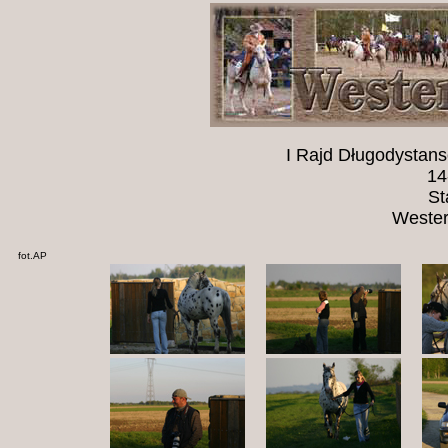
I Rajd Długodystan
14
St
Western
fot.AP